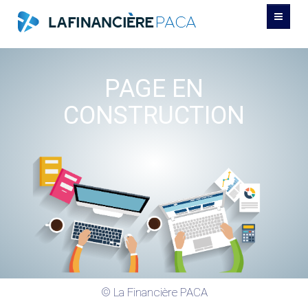
GESTION DE PATRIMOINE
PAGE EN
PRÊT IMMOBILIER
CONSTRUCTION
REGROUPEMENT DE CRÉDIT
CONTACT
© La Financière PACA